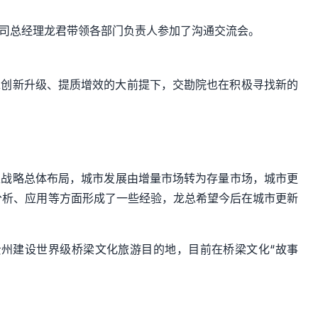
司总经理龙君带领各部门负责人
参加了沟通交流会
。
求创新升级、提质增效的大前提下，交勘院也在积极寻找
新的
家战略总体布局
，
城市发展由增量市场转为存量市场，城市更
分析、应用
等
方面形成了一些经验
，
龙总希望今后在城市更新
贵州建设世界级桥梁文化旅游目的地，目前在
桥梁文化
“故事