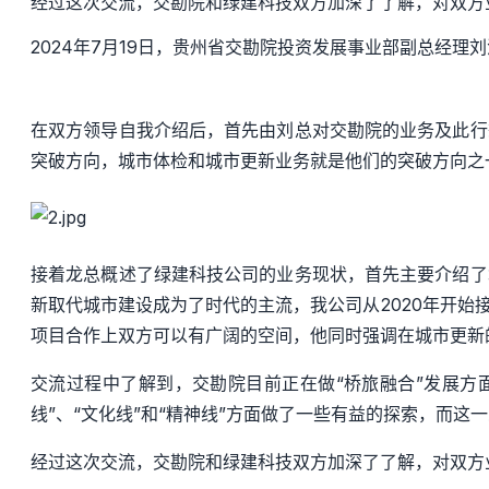
经过这次交流，交勘院和绿建科技双方加深了了解，对双方
2024
年
7
月
19
日，贵州省交勘院投资发展事业部副总经理刘
在双方领导自我介绍后，首先由刘总对交勘院的业务及此行
突破方向，城市体检
和城市更新业务
就是他们的突破方向之
接着龙总概述了绿建科技公司的业务现状，首先主要介绍了
新取代城市建设成为了时代的主流，
我公司从
202
0
年开始
项目合作上双方可以有广阔的
空间
，他同时强调在
城市更新
交流过程中了解到，交勘院目前
正在做
“
桥旅融合
”
发展方
线”、“文化线”和“精神线”
方面做了一些有益的探索
，
而
这一
经过这次交流，交勘院和绿建科技双方加深了了解，对双方