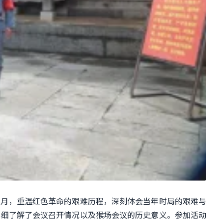
岁月
，
重温
红色
革命的艰难历程
，
深刻体会当
年
时局的艰难与
详细了解了会议召开情况以及猴场会议的历史意义。参加活动