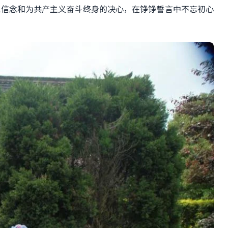
党信念和
为共产主义奋斗终身
的决心
，
在铮铮誓言中不忘初心