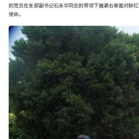
的
党员
在支部副书记石永华同志的带领下
握紧右拳面对鲜红
使命。