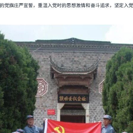
的党旗庄严宣誓
，
重温入党时的思想激情和奋斗追求
，
坚定入