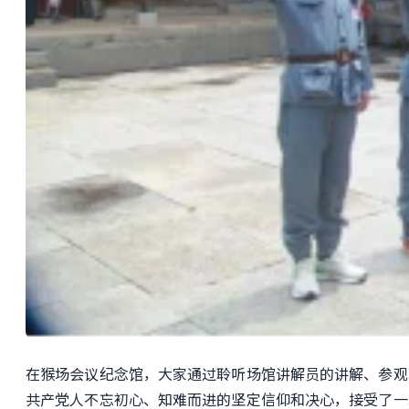
在猴场会议纪念馆
，
大家通过聆听
场馆
讲解员的讲解、参观
共产党人不忘初心、知难
而
进的
坚定信仰和决心
，
接受了一