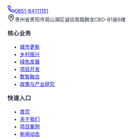
0851-84111151
贵州省贵阳市观山湖区诚信南路麒龙CBD-B1座6楼
核心业务
城市更新
乡村振兴
绿色发展
项目开发
数智融合
政策与产业研究
快速入口
首页
关于我们
项目案例
新闻动态