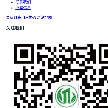
联系我们
招聘信息
隐私政策
用户协议
网站地图
关注我们