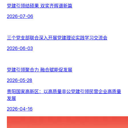
党建引领结硕果 双奖齐辉谱新篇
2026-07-06
三个党支部联合深入开展党建理论实践学习交流会
2026-06-03
党建引领聚合力 融合赋能促发展
2026-05-28
贵阳国家高新区：以高质量非公党建引领民营企业高质量
发展
2026-04-16