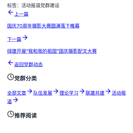
标签：
活动报道
党群建设
上一篇
国庆70周年摄影大赛圆满落下帷幕
下一篇
绿建开展“我和我的祖国”国庆摄影配文大赛
返回党群动态
党群分类
全部文章
队伍发展
理论学习
联建共建
活动报
道
推荐阅读