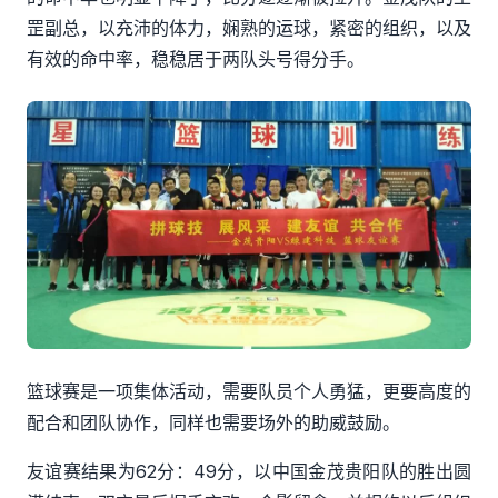
罡副总，以充沛的体力，娴熟的运球，紧密的组织，以及
有效的命中率，稳稳居于两队头号得分手。
篮球赛是一项集体活动，需要队员个人勇猛，更要高度的
配合和团队协作，同样也需要场外的助威鼓励。
友谊赛结果为
62分：49分，以中国金茂贵阳队的胜出圆