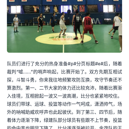
队
员
们
进行了充分的热身准备
#p#分页标题#e#
后，随着
裁判
“嘘……”
的
哨声
响起
，
比赛开始了。双方先期互相试
探，斗智斗勇，你来我往地频繁攻防互换，攻守节奏还不
算激烈。第一、二节大家的体力还比较充沛，随着比赛渐
入佳境，互相掀起一波又一波高潮，比分也紧紧地咬住。
球员们
带球、运球、投篮等动作
一气呵成，
潇洒帅气，
场
外的
呐喊助威欢呼声
也此起彼伏
。
到了第三、四节后，随
着体力逐渐下降，绿建队部分球员有些跟不上节奏，投篮
的命中率也明显下降了，比分遂逐渐被拉开。金茂队的王