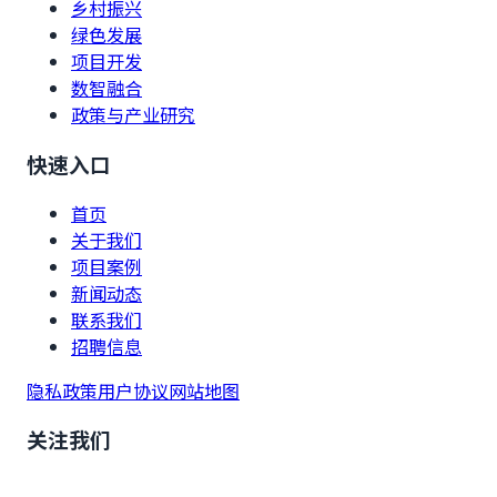
乡村振兴
绿色发展
项目开发
数智融合
政策与产业研究
快速入口
首页
关于我们
项目案例
新闻动态
联系我们
招聘信息
隐私政策
用户协议
网站地图
关注我们