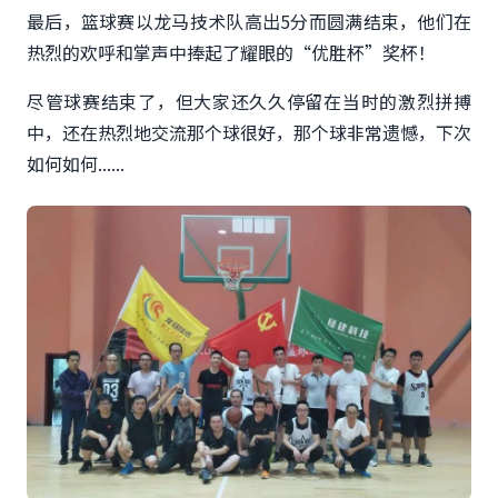
最后，篮球赛以龙马技术队高出
5分而圆满结束，他们在
热烈的欢呼和掌声中捧起了耀眼的“优胜杯”奖杯！
尽管球赛结束了，但大家还久久停留在当时的激烈拼搏
中，还在热烈地交流那个球很好，那个球非常遗憾，下次
如何如何
......