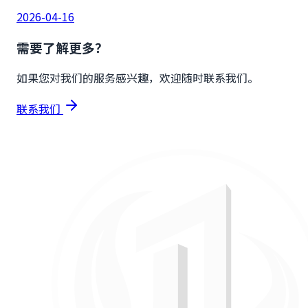
2026-04-16
需要了解更多？
如果您对我们的服务感兴趣，欢迎随时联系我们。
联系我们