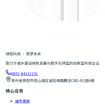
绿色科技 · 筑梦未来
致力于城乡建设绿色发展与数字化转型的创新型科技企业
0851-84111151
贵州省贵阳市观山湖区诚信南路麒龙CBD-B1座6楼
核心业务
城市更新