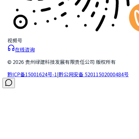
视频号
在线咨询
©
2026
贵州绿建科技发展有限责任公司 版权所有
黔ICP备15001624号-1
|
黔公网安备 52011502000484号