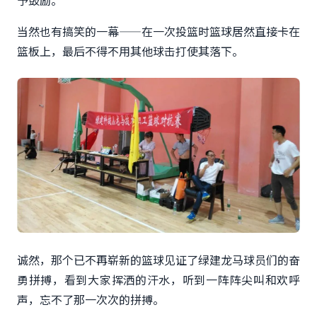
予鼓励。
当然也有搞笑的一幕
——在一次投篮时篮球居然直接卡在
篮板上，最后不得不用其他球击打使其落下。
诚然，那个已不再崭新的篮球见证了绿建龙马球员们的奋
勇拼搏，看到大家挥洒的汗水，听到一阵阵尖叫和欢呼
声，忘不了那一次次的拼搏。