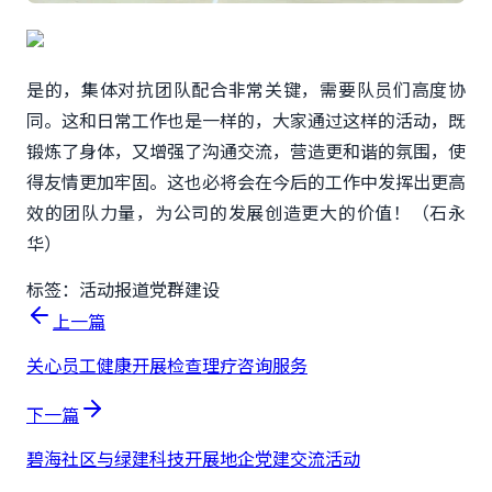
是的，集体对抗团队配合非常关键，需要队员们高度协
同。这和日常工作也是一样的，大家通过这样的活动，既
锻炼了身体，又增强了沟通交流，营造更和谐的氛围，使
得友情更加牢固。这也必将会在今后的工作中发挥出更高
效的团队力量，为公司的发展创造更大的价值！（石永
华）
标签：
活动报道
党群建设
上一篇
关心员工健康开展检查理疗咨询服务
下一篇
碧海社区与绿建科技开展地企党建交流活动