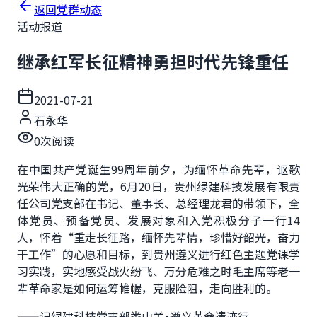
返回党群动态
活动报道
继承红军长征精神勇担时代先锋重任
2021-07-21
石永华
0
次阅读
在中国共产党诞生99周年前夕，为缅怀革命先辈，讴歌
光荣伟大正确的党，6月20日，贵州绿建科技发展有限责
任公司党支部在书记、董事长、总经理龙君的带领下，全
体党员、预备党员、发展对象和入党积极分子一行14
人，怀着“重走长征路，缅怀先辈情，珍惜好韶光，奋力
干工作”的心愿和目标，到贵州遵义进行红色主题党课学
习实践，实地感受战火纷飞、万分危难之时毛主席等老一
辈革命家是如何运筹帷幄，克服险阻，走向胜利的。
——记绿建科技党支部娄山关˙遵义革命遗迹行