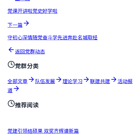
党课开讲啦党史好学啦
下一篇
守初心深情随党奋斗学先进奔赴名城取经
返回党群动态
党群分类
全部文章
队伍发展
理论学习
联建共建
活动报
道
推荐阅读
党建引领结硕果 双奖齐辉谱新篇