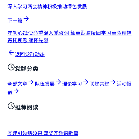
深入学习两会精神积极推动绿色发展
下一篇
守初心践使命重温入党誓词 缅英烈瞻陵园学习革命精神
寄托哀思 缅怀先烈
返回党群动态
党群分类
全部文章
队伍发展
理论学习
联建共建
活动报
道
推荐阅读
党建引领结硕果 双奖齐辉谱新篇