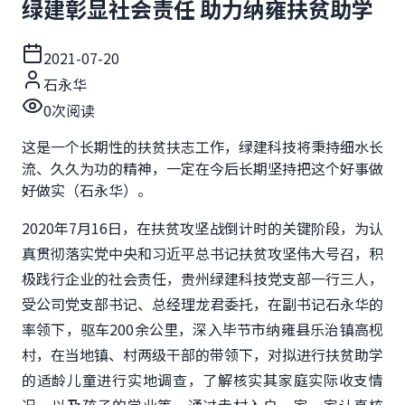
绿建彰显社会责任 助力纳雍扶贫助学
2021-07-20
石永华
0
次阅读
这是一个长期性的扶贫扶志工作，绿建科技将秉持细水长
流、久久为功的精神，一定在今后长期坚持把这个好事做
好做实（石永华）。
2020年7月16日，在扶贫攻坚战倒计时的关键阶段，为认
真贯彻落实党中央和习近平总书记扶贫攻坚伟大号召，积
极践行企业的社会责任，贵州绿建科技党支部一行三人，
受公司党支部书记、总经理龙君委托，在副书记石永华的
率领下，驱车200余公里，深入毕节市纳雍县乐治镇高枧
村，在当地镇、村两级干部的带领下，对拟进行扶贫助学
的适龄儿童进行实地调查，了解核实其家庭实际收支情
况，以及孩子的学业等，通过走村入户一家一家认真核