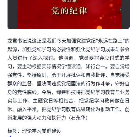
龙君书记说这正是我们今天加强党建党纪
“永远在路上”的
起源，
加
强党纪学习的必要性和强化党纪学习成果与参会
人员进行了深入探讨。
他
强调
，党员要摒弃
应付式
的学
习，要主动
根据实际情况学懂读通
，知行
合一
。要自觉增
强党性，坚持原则，勇于开展批评和自我批评，自觉接受
群众的
监督，坚决同违反党纪国法的行为作斗争，守好
自
身的党性
底线。
今后
，绿建科技将把党纪学习教育与业务
实际工作、主题党日等相结合，把党纪学习教育做在日
常、融入平常，把党纪学习教育成果转化为推动工作、创
新发展的强大动力和执行力
（石永华）
标签：
理论学习
党群建设