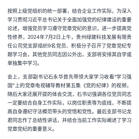
按照上级党组织的统一部署，结合企业工作实际，
为深入
学习贯彻
习近平总书记关于全面加强党的纪律建设的重要
论述，
增强党员
学习遵守党章
党纪
的
意识，
进一步
提高党
性修养，
2024年
7
月
2
日上午，贵州绿建科技发展有限责
任公司党支部组织
9名党员、积极分子
召开了
党章
党纪专
题学习会
，其他党员同志因公外出，支部将安排其自学或
单独集中学习
。
会上，支部副书记石永华
首先
带领
大家
学习
收看
“学习强
国”上的党章电视辅导教材第五集《党的纪律》的视频，
随后大家还展开提的体会交流，石书记强调各位党员同志
一定要结合自身工作实际，以岗位职责等为底线，不断提
高自身遵纪守法模范带头的觉悟和党性。最后支部书记龙
君同志作了总结性讲话，并结合当前工作实际阐述了学习
党章党纪的重要意义
。