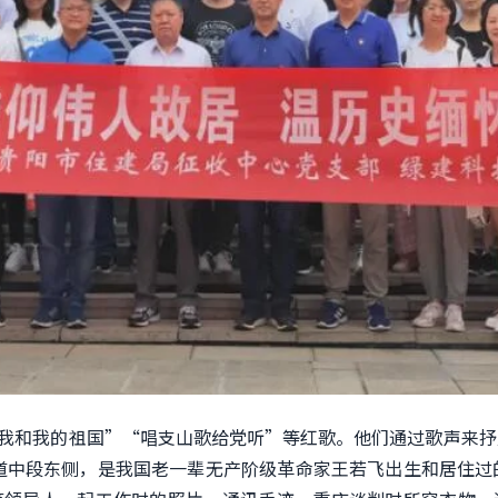
我和我的祖国”“唱支山歌给党听”等红歌。他们通过歌声来抒
道中段东侧，是我国老一辈无产阶级革命家王若飞出生和居住过