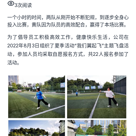
3
次阅读
一个小时的时间，两队从刚开始不断犯规，到逐步全身心
投入比赛，黄队因为队员的高效配合，赢得了本场比赛。
为了倡导员工积极
高效
工作，健康快乐生活，公司在
2022年8月3日组织了
夏季活动
“我们翼起飞”主题飞盘活
动
，
参加人员均采取
自愿报名
方式，
共
22人
报名
参加了
活动
。