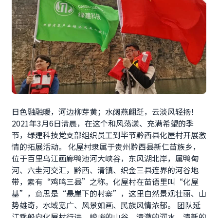
日色融融暖，河边柳芽黄；水阔燕翩跹，云淡风轻扬！
2021年3月6日清晨，在这个和风荡漾、充满希望的季
节，绿建科技党支部组织员工到毕节黔西县化屋村开展激
情的拓展活动。 化屋村隶属于贵州黔西县新仁苗族乡，
位于百里乌江画廊鸭池河大峡谷，东风湖北岸，属鸭甸
河、六圭河交汇，黔西、清镇、织金三县连界的河谷地
带，素有“鸡鸣三县”之称。化屋村在苗语里叫“化屋
基”，意思是“悬崖下的村寨”，这里自然景观壮丽、山
势雄奇，水域宽广、风景如画、民族风情浓郁。 团队延
江乘船向化屋村行进，峻峭的山谷、清澈的河水、清新的