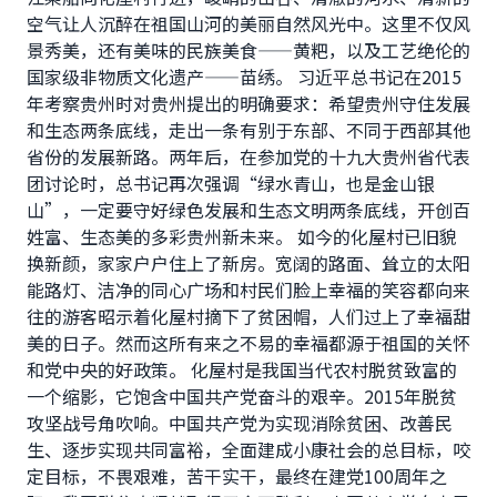
空气让人沉醉在祖国山河的美丽自然风光中。这里不仅风
景秀美，还有美味的民族美食——黄粑，以及工艺绝伦的
国家级非物质文化遗产——苗绣。 习近平总书记在2015
年考察贵州时对贵州提出的明确要求：希望贵州守住发展
和生态两条底线，走出一条有别于东部、不同于西部其他
省份的发展新路。两年后，在参加党的十九大贵州省代表
团讨论时，总书记再次强调“绿水青山，也是金山银
山”，一定要守好绿色发展和生态文明两条底线，开创百
姓富、生态美的多彩贵州新未来。 如今的化屋村已旧貌
换新颜，家家户户住上了新房。宽阔的路面、耸立的太阳
能路灯、洁净的同心广场和村民们脸上幸福的笑容都向来
往的游客昭示着化屋村摘下了贫困帽，人们过上了幸福甜
美的日子。然而这所有来之不易的幸福都源于祖国的关怀
和党中央的好政策。 化屋村是我国当代农村脱贫致富的
一个缩影，它饱含中国共产党奋斗的艰辛。2015年脱贫
攻坚战号角吹响。中国共产党为实现消除贫困、改善民
生、逐步实现共同富裕，全面建成小康社会的总目标，咬
定目标，不畏艰难，苦干实干，最终在建党100周年之