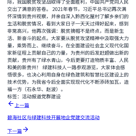
际，我国脱贫攻坚战取得了全面胜利，中国共产党向人民
交出了满意的答卷。 2021年春节，习近平总书记再次满
怀深情到贵州视察，并亲自深入黔西化屋村了解乡亲们的
生活和脱贫情况，看到大家日子一天天过得好起来，感到
非常高兴，他再次强调：脱贫摘帽不是终点，而是新生
活、新奋斗的起点。大家要从脱贫攻坚精神中汲取强大力
量，乘势而上、继续奋斗，在全面建设社会主义现代化国
家新征程上贡献自己的力量，为贵州的后发赶超做出新的
贡献，贵州有了绿水青山，今后更要打造物质丰富、人民
和美的新贵州！ 绿建科技人一路参观游览，大家体会感
悟很多，也决心利用自身在绿色建筑和智慧社区建设上的
技术优势，为我省今后全面实现现代化不断添砖加瓦，造
福一方（石永华、赵波）。
标签：
活动报道
党群建设
上一篇
碧海社区与绿建科技开展地企党建交流活动
下一篇